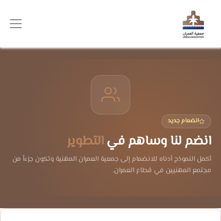
انضمام جديد
انضم لنا وساهم في
التطوير
أكمل النموذج أدناه للانضمام إلى جمعية العمران المهنية وتكون جزءاً من
مجتمع المهنيين في قطاع العمران.