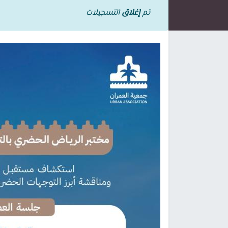
تم
إغلاق
التسجيلات